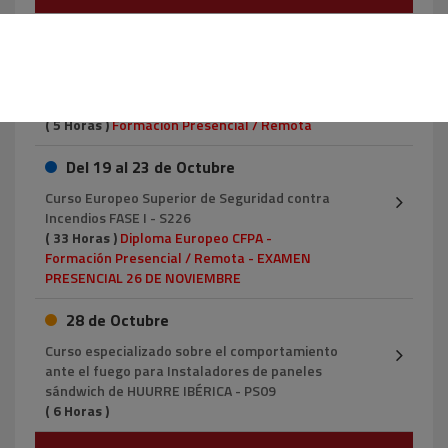
14 de Octubre
Curso especializado sobre el comportamiento
ante el fuego para Proyectistas de paneles
sándwich de HUURRE IBÉRICA - PROY04
( 5 Horas )
Formación Presencial / Remota
Del 19 al 23 de Octubre
Curso Europeo Superior de Seguridad contra
Incendios FASE I - S226
( 33 Horas )
Diploma Europeo CFPA -
Formación Presencial / Remota - EXAMEN
PRESENCIAL 26 DE NOVIEMBRE
28 de Octubre
Curso especializado sobre el comportamiento
ante el fuego para Instaladores de paneles
sándwich de HUURRE IBÉRICA - PS09
( 6 Horas )