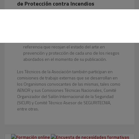
de Protección contra Incendios
Sus componentes son representantes de empresas
asociadas a CEPREVEN de los sectores implicados, y
sus objetivos son: la definición de acciones
formativas de CEPREVEN en Protección contra
Incendios y la elaboración de documentos de
referencia que recojan el estado del arte en
prevención y protección de cada uno de los riesgos
abordados en el momento de su publicación.
Los Técnicos de la Asociación también participan en
comisiones de trabajo externas que se desarrollan en
los Organismos convocantes de las mismas, tales como
AENOR y sus Comisiones Técnicas Nacionales, Comité
Organizador del Salón Internacional de la Seguridad
(SICUR) y Comité Técnico Asesor de SEGURITECNIA,
entre otras.