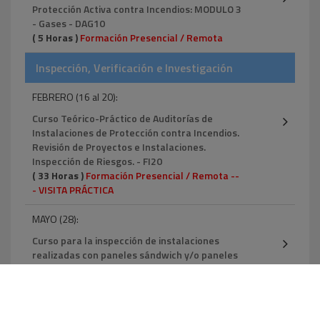
Protección Activa contra Incendios: MODULO 3
- Gases - DAG10
( 5 Horas )
Formación Presencial / Remota
Inspección, Verificación e Investigación
FEBRERO (16 al 20):
Curso Teórico-Práctico de Auditorías de
Instalaciones de Protección contra Incendios.
Revisión de Proyectos e Instalaciones.
Inspección de Riesgos. - FI20
( 33 Horas )
Formación Presencial / Remota --
- VISITA PRÁCTICA
MAYO (28):
Curso para la inspección de instalaciones
realizadas con paneles sándwich y/o paneles
de aislamiento de HUURRE IBERICA Y
KINGSPAN - PS06
( 4 Horas )
El curso cubre los conceptos sobre
reacción al fuego necesario para realizar una