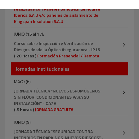
correcta inspección de instalaciones
realizadas con Paneles Sándwich de Huurre
Iberica S.A.U y/o paneles de aislamiento de
Kingspan Insulation S.A.U
JUNIO (15 al 17):
Curso sobre Inspección y Verificación de
Riesgos desde la Óptica Aseguradora - IP16
( 20 Horas )
Formación Presencial / Remota
Jornadas Institucionales
MAYO (6):
JORNADA TÉCNICA “NUEVOS ESPUMÓGENOS
SIN FLÚOR, CONDICIONANTES PARA SU
INSTALACIÓN” - OA79
( 5 Horas )
JORNADA GRATUITA
JUNIO (9):
JORNADA TÉCNICA “SEGURIDAD CONTRA
INCENDIOS EN PARKINGS. NUEVOS RIESGOS” -