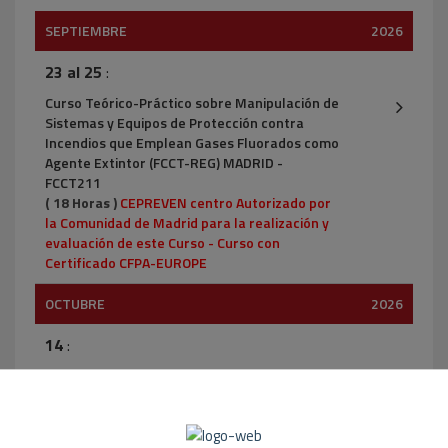
SEPTIEMBRE
2026
23 al 25
:
Curso Teórico-Práctico sobre Manipulación de
Sistemas y Equipos de Protección contra
Incendios que Emplean Gases Fluorados como
Agente Extintor (FCCT-REG) MADRID -
FCCT211
( 18 Horas )
CEPREVEN centro Autorizado por
la Comunidad de Madrid para la realización y
evaluación de este Curso - Curso con
Certificado CFPA-EUROPE
OCTUBRE
2026
14
:
Curso especializado sobre el comportamiento
ante el fuego para Proyectistas de paneles
sándwich de HUURRE IBÉRICA - PROY04
( 5 Horas )
Formación Presencial / Remota