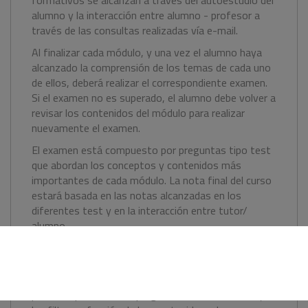
formativos se alcanzan a través del autoestudio del
alumno y la interacción entre alumno - profesor a
través de las consultas realizadas vía e-mail.
Al finalizar cada módulo, y una vez el alumno haya
alcanzado la comprensión de los temas de cada uno
de ellos, deberá realizar el correspondiente examen.
Si el examen no es superado, el alumno debe volver a
revisar los contenidos del módulo para realizar
nuevamente el examen.
El examen está compuesto por preguntas tipo test
que abordan los conceptos y contenidos más
importantes de cada módulo. La nota final del curso
estará basada en las notas alcanzadas en los
diferentes test y en la interacción entre tutor/
alumno.
Tutor on-line:
El curso cuenta con un coordinador/a, que es la
persona que recibe las preguntas de los alumnos y