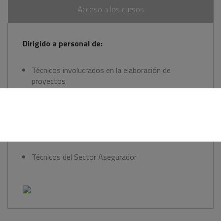
Acceso a los cursos
Dirigido a personal de:
Técnicos involucrados en la elaboración de
proyectos
Fabricantes e instaladores de Sistemas de
Protección Pasiva
Inspectores de Riesgos
Técnicos del Sector Asegurador