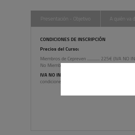
Presentación - Objetivo
A quién va d
CONDICIONES DE INSCRIPCIÓN
Precios del Curso:
Miembros de Cepreven .............. 225€ (IVA NO 
No Miembros de Cepreven ........ 232€ (IVA NO
IVA NO INCLUIDO.
A todos los participantes se
condiciones legales vigentes.