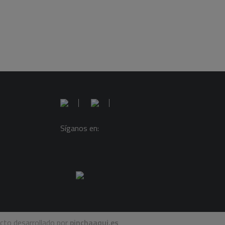
Síganos en:
cto desarrollado por
pinchaaqui.es