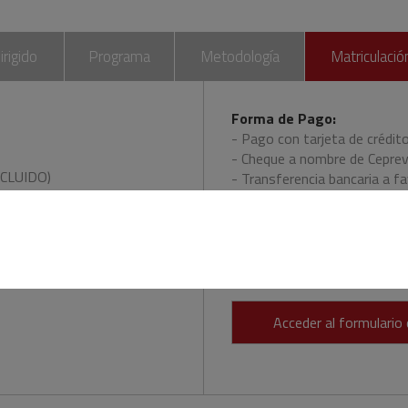
irigido
Programa
Metodología
Matriculació
Forma de Pago:
- Pago con tarjeta de crédito
- Cheque a nombre de Ceprev
INCLUIDO)
- Transferencia bancaria a f
 INCLUIDO)
BANCO SANTANDER: ES75 0
 les emitirá factura en
El importe de la cuota de in
del curso.
Acceder al formulario 