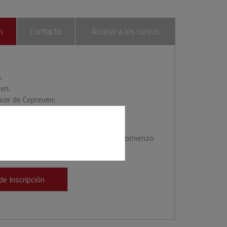
n
Contacto
Acceso a los cursos
.
en.
avor de Cepreven:
049 5133 9429 1627 2080
scripción debe ser abonado antes del comienzo
de Inscripción