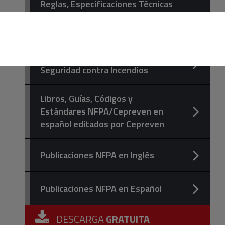
Reglas, Especificaciones Técnicas
y Listas de Comprobación de
Instalaciones.
Documentos Técnicos sobre
Seguridad contra Incendios
Libros, Guías, Códigos y
Estándares NFPA/Cepreven en
español editados por Cepreven
Publicaciones NFPA en Inglés
Publicaciones NFPA en Español
DESCARGA
GRATUITA