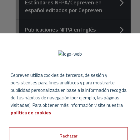
Estándares NFPA/Cepreven en
español editados por Cepreven
Publicaciones NFPA en Inglés
Publicaciones NFPA en Español
DESCARGA
GRATUITA
Cepreven utiliza cookies de terceros, de sesión y
persistentes para fines analíticos y para mostrarte
NORMAS INSURANCE EUROPE,
publicidad personalizada en base a la información recogida
GUÍAS CFPA EUROPE Y
de tus hábitos de navegación (por ejemplo, las páginas
DOCUMENTOS TÉCNICOS EN
visitadas). Para obtener más información visite nuestra
ESPAÑOL
política de cookies
GUÍAS CFPA EN INGLÉS
Rechazar