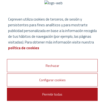
y Listas de Comprobación de
Instalaciones.
Cepreven utiliza cookies de terceros, de sesión y
Documentos Técnicos sobre
persistentes para fines analíticos y para mostrarte
Seguridad contra Incendios
publicidad personalizada en base a la información recogida
de tus hábitos de navegación (por ejemplo, las páginas
Libros, Guías, Códigos y
visitadas). Para obtener más información visite nuestra
Estándares NFPA/Cepreven en
política de cookies
español editados por Cepreven
Rechazar
Publicaciones NFPA en Inglés
Configurar cookies
Publicaciones NFPA en Español
Permitir todas
DESCARGA
GRATUITA