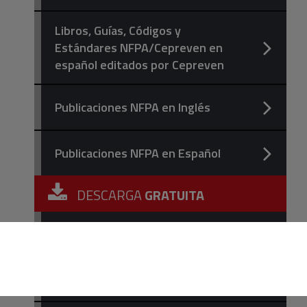
Libros, Guías, Códigos y
Estándares NFPA/Cepreven en
español editados por Cepreven
Publicaciones NFPA en Inglés
Publicaciones NFPA en Español
DESCARGA
GRATUITA
NORMAS INSURANCE EUROPE,
GUÍAS CFPA EUROPE Y
DOCUMENTOS TÉCNICOS EN
ESPAÑOL