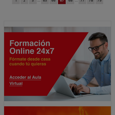
1
2
3
…
65
66
67
68
…
77
78
79