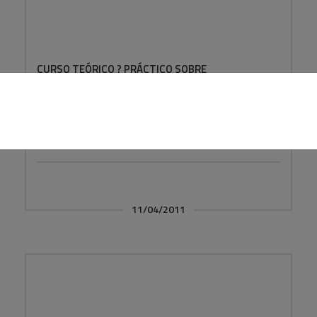
CURSO TEÓRICO ? PRÁCTICO SOBRE
MANIPULACIÓN DE SISTEMAS Y...
Barcelona, 11 y 12 de Abril - (FCCT - REG)
11/04/2011