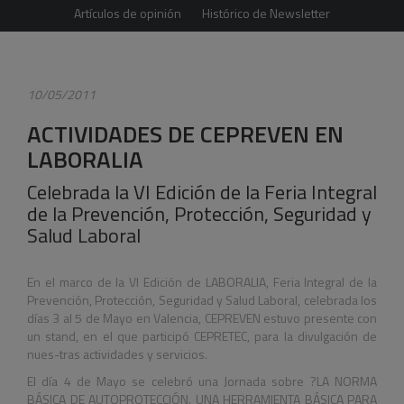
Artículos de opinión
Histórico de Newsletter
10/05/2011
ACTIVIDADES DE CEPREVEN EN
LABORALIA
Celebrada la VI Edición de la Feria Integral
de la Prevención, Protección, Seguridad y
Salud Laboral
En el marco de la VI Edición de LABORALIA, Feria Integral de la
Prevención, Protección, Seguridad y Salud Laboral, celebrada los
días 3 al 5 de Mayo en Valencia, CEPREVEN estuvo presente con
un stand, en el que participó CEPRETEC, para la divulgación de
nues-tras actividades y servicios.
El día 4 de Mayo se celebró una Jornada sobre ?LA NORMA
BÁSICA DE AUTOPROTECCIÓN. UNA HERRAMIENTA BÁSICA PARA