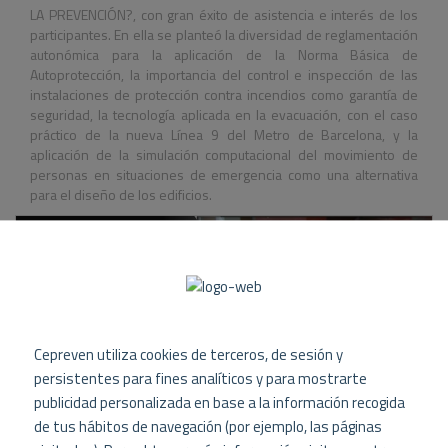
LA PREVENCIÓN?, con gran éxito de asistencia e interés de los
participantes. En ella se planteó la diversidad de reglamentación
autonómica para la aplicación de la Norma Básica de
Autoprotección, la importancia del control e inspección de las
instalaciones de protección contra incendios como garantía de
seguridad, la tecnología aplicada en la evacuación, con el caso
práctico de la nueva Línea 9 del Metro de Barcelona, y la
aplicación de la simulación computacional del movimiento de
personas en situaciones de emergencia como una alternativa
para el diseño de los edificios.
Cepreven utiliza cookies de terceros, de sesión y
persistentes para fines analíticos y para mostrarte
publicidad personalizada en base a la información recogida
de tus hábitos de navegación (por ejemplo, las páginas