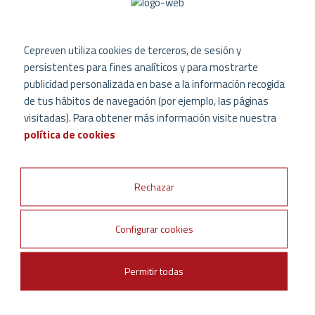
español editados por Cepreven
Publicaciones NFPA en Inglés
Cepreven utiliza cookies de terceros, de sesión y
persistentes para fines analíticos y para mostrarte
publicidad personalizada en base a la información recogida
Publicaciones NFPA en Español
de tus hábitos de navegación (por ejemplo, las páginas
visitadas). Para obtener más información visite nuestra
política de cookies
DESCARGA
GRATUITA
NORMAS INSURANCE EUROPE,
Rechazar
GUÍAS CFPA EUROPE Y
DOCUMENTOS TÉCNICOS EN
ESPAÑOL
Configurar cookies
GUÍAS CFPA EN INGLÉS
Permitir todas