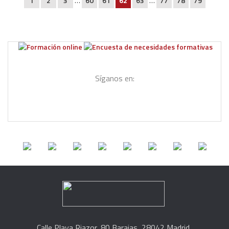
1
2
3
…
60
61
62
63
…
77
78
79
Síganos en:
Calle Playa Riazor, 80 Barajas, 28042 Madrid