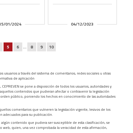
15/01/2024
04/12/2023
5
6
…
8
9
10
s usuarios a través del sistema de comentarios, redes sociales u otras
ormativa de aplicación
, CEPREVEN se pone a disposición de todos los usuarios, autoridades y
 aquellos contenidos que pudieran afectar o contravenir la legislación
el orden público, poniendo los hechos en conocimiento de las autoridades
ellos comentarios que vulneren la legislación vigente, lesivos de los
ten adecuados para su publicación.
 algún contenido que pudiera ser susceptible de esta clasificación, se
tio web, quien, una vez comprobada la veracidad de esta afirmación,