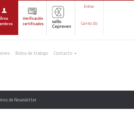
Entrar
Área
Verificación
Carrito (0)
embros
certificados
iones
Bolsa de trabajo
Contacto
órico de Newsletter