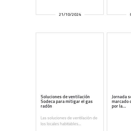
21/10/2024
Soluciones de ventilación
Jornada s
Sodeca para mitigar el gas
marcado d
radón
por la...
Las soluciones de ventilación de
los locales habitables...