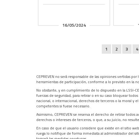
16/05/2024
1
2
3
4
CEPREVEN no será responsable de las opiniones vertidas por lo
herramientas de participación, conforme a lo previsto en la n
No obstante, y en cumplimiento de lo dispuesto en la LSSI-CE
fuerzas de seguridad, para retirar o en su caso bloquear todos
nacional, o internacional, derechos de terceros o la moral y 
competentes si fuese necesario.
Asimismo, CEPREVEN se reserva el derecho de retirar todos aqu
derechos o intereses de terceros, o que, a su juicio, no resul
En caso de que el usuario considere que existe en el sitio web
ruega lo notifique de forma inmediata al administrador del si
tomará las medidas oportunas.