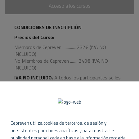
Acceso a los cursos
CONDICIONES DE INSCRIPCIÓN
Precios del Curso:
Miembros de Cepreven .............. 232€ (IVA NO
INCLUIDO)
No Miembros de Cepreven ........ 240€ (IVA NO
INCLUIDO)
IVA NO INCLUIDO.
A todos los participantes se les
emitirá factura en condiciones legales vigentes.
Forma de Pago:
Transferencia bancaria a favor de Cepreven:
Cepreven utiliza cookies de terceros, de sesión y
BANCO SANTANDER: ES75 0049 5133 9429 1627
persistentes para fines analíticos y para mostrarte
2080
publicidad personalizada en base a la información recogida