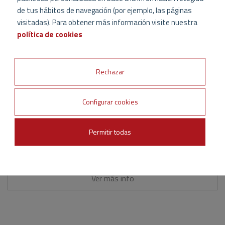
El importe de la cuota de inscripción debe ser
de tus hábitos de navegación (por ejemplo, las páginas
abonado antes del comienzo del curso.
visitadas). Para obtener más información visite nuestra
política de cookies
Acceder al formulario de Inscripción
Rechazar
Configurar cookies
Ver demo curso
Permitir todas
Acceso a los cursos
Ver más info