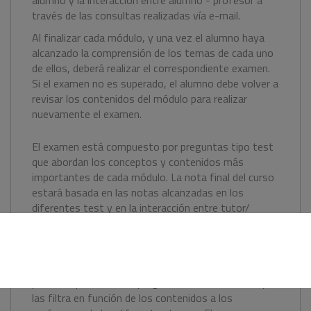
alumno y la interacción entre alumno - profesor a
través de las consultas realizadas vía e-mail.
Al finalizar cada módulo, y una vez el alumno haya
alcanzado la comprensión de los temas de cada uno
de ellos, deberá realizar el correspondiente examen.
Si el examen no es superado, el alumno debe volver a
revisar los contenidos del módulo para realizar
nuevamente el examen.
El examen está compuesto por preguntas tipo test
que abordan los conceptos y contenidos más
importantes de cada módulo. La nota final del curso
estará basada en las notas alcanzadas en los
diferentes test y en la interacción entre tutor/
alumno.
Tutor on-line:
El curso cuenta con un coordinador/a, que es la
persona que recibe las preguntas de los alumnos y
las filtra en función de los contenidos a los