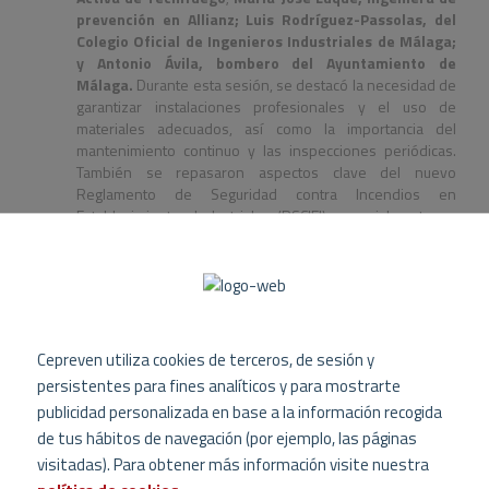
prevención en Allianz; Luis Rodríguez-Passolas, del
Colegio Oficial de Ingenieros Industriales de Málaga;
y Antonio Ávila, bombero del Ayuntamiento de
Málaga.
Durante esta sesión, se destacó la necesidad de
garantizar instalaciones profesionales y el uso de
materiales adecuados, así como la importancia del
mantenimiento continuo y las inspecciones periódicas.
También se repasaron aspectos clave del nuevo
Reglamento de Seguridad contra Incendios en
Establecimientos Industriales (RSCIEI), especialmente en
lo que respecta a las instalaciones fotovoltaicas en
cubiertas.
La segunda mesa estuvo dedicada a los riesgos y
desafíos que plantean las baterías de ion-litio, un tema
Cepreven utiliza cookies de terceros, de sesión y
crucial debido al crecimiento exponencial de su uso en
persistentes para fines analíticos y para mostrarte
hogares, industrias y vehículos eléctricos. En ella
publicidad personalizada en base a la información recogida
participaron
Jon Michelena, director general de
Cepreven; Josep Lluís García, director técnico de
de tus hábitos de navegación (por ejemplo, las páginas
Zurich; Lluis Marín y Luis Sánchez, coordinadores de
visitadas). Para obtener más información visite nuestra
los comités sectoriales de Tecnifuego; y nuevamente