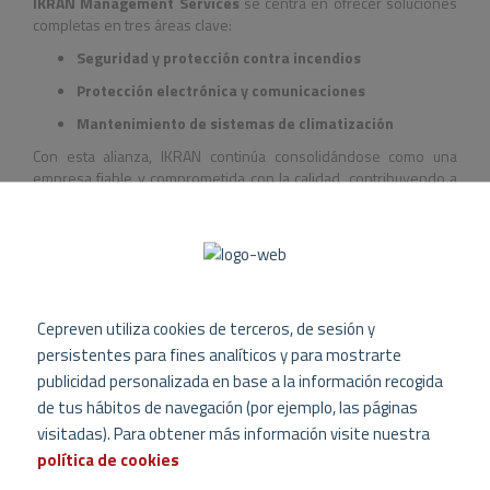
IKRAN Management Services
se centra en ofrecer soluciones
completas en tres áreas clave:
Seguridad y protección contra incendios
Protección electrónica y comunicaciones
Mantenimiento de sistemas de climatización
Con esta alianza, IKRAN continúa consolidándose como una
empresa fiable y comprometida con la calidad, contribuyendo a
la mejora de la seguridad y la eficiencia en las instalaciones de
sus clientes.
¡Nos sentimos orgullosos de dar la bienvenida a IKRAN
Management Services a nuestra red de socios y seguir
avanzando juntos en la creación de entornos más seguros!
Cepreven utiliza cookies de terceros, de sesión y
persistentes para fines analíticos y para mostrarte
publicidad personalizada en base a la información recogida
de tus hábitos de navegación (por ejemplo, las páginas
visitadas). Para obtener más información visite nuestra
política de cookies