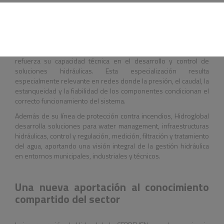
fabricación y verificación, con ensayos orientados a comprobar
características mecánicas, recubrimientos, resistencia,
estanqueidad y comportamiento de los materiales.
La empresa dispone de laboratorios propios y banco de
verificación homologado para válvulas y contadores, lo que
refuerza su capacidad técnica en el desarrollo y control de
soluciones hidráulicas. Esta especialización resulta
especialmente relevante en redes donde la presión, el caudal, la
estanqueidad y la fiabilidad de los componentes condicionan el
correcto funcionamiento del sistema.
Además de su línea de protección contra incendios, Hidroglobal
desarrolla soluciones para water management, infraestructuras
hidráulicas, control y regulación, medición, filtración y tratamiento
del agua, aportando una visión integral de la gestión hidráulica
en entornos municipales, industriales y técnicos.
Una nueva aportación al conocimiento
compartido del sector