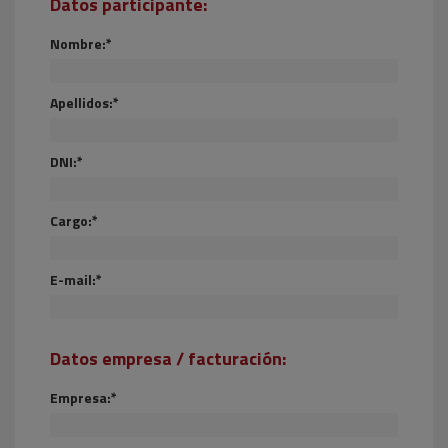
Datos participante:
Nombre:*
Apellidos:*
DNI:*
Cargo:*
E-mail:*
Datos empresa / facturación:
Empresa:*