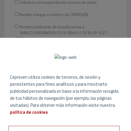
Solicita la correspondiente reserva de plaza
Remite cheque a nombre de CEPREVEN
Remite justificante de transferencia a
BANCO SANTANDER: ES75 0049 5133 9429 1627
2080
POLÍTICA DE PRIVACIDAD
*
Acepto los
términos de política de privacidad
*
Cepreven utiliza cookies de terceros, de sesión y
Enviar
persistentes para fines analíticos y para mostrarte
publicidad personalizada en base a la información recogida
de tus hábitos de navegación (por ejemplo, las páginas
visitadas). Para obtener más información visite nuestra
En aplicación de la ley 15/1999 y demás normas de
desarrollo sobre protección de datos de carácter
política de cookies
personal, le informamos de que sus datos serán tratados
de modo confidencial e informatizado, según consta en el
Registro de la Agencia de Protección de Datos. Los datos