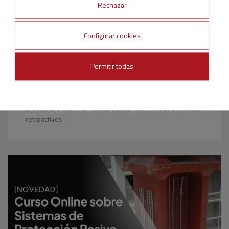
Rechazar
facilitados serán utilizados únicamente por CEPREVEN
para cursar su solicitud. Esta cesión no tendrá otra
finalidad que la de poder utilizarla para hacerle llegar, en
Configurar cookies
su caso, información de actividades y servicios
relacionados con los fines de CEPREVEN. Entenderemos
que presta su consentimiento para la cesión de los datos
Permitir todas
con esta finalidad. Podrá ejercitar los derechos de acceso,
rectificación, cancelación y oposición por correo enviado a
CEPREVEN - Av del General Perón, nº 27 planta 5ª -
28020 Madrid o e-mail a
formacion@cepreven.com
. La
revocación de su autorización no tendrá efectos
retroactivos