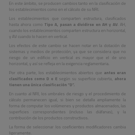
En este ámbito, se producen cambios tanto en la clasificación de
los establecimientos como en el cálculo de su NRI.
Los establecimientos que comparten estructura, clasificados
hasta ahora como
Tipo A, pasan a dividirse en A
H
y A
V
. A
H
,
cuando los establecimientos comparten estructura en horizontal,
y A
V
cuando lo hacen en vertical.
Los efectos de este cambio se hacen notar en la dotación de
sistemas y medios de protección, ya que se considera que no
riesgo de un edificio en vertical es mayor que el de uno
horizontal, y así se refleja en la exigencia reglamentaria.
Por otra parte, los establecimientos abiertos que
antes eran
clasificados como D o E
según su superficie cubierta,
ahora
tienen una única clasificación “D”.
En cuanto al NRI, los umbrales de riesgo y el procedimiento de
cálculo permanecen igual, si bien se detalla ampliamente la
forma de computar los volúmenes y productos almacenados, las
superficies correspondientes (incluso las diáfanas), y la
contribución de los productos constructivos.
La forma de seleccionar los coeficientes modificadores cambia
ligeramente.