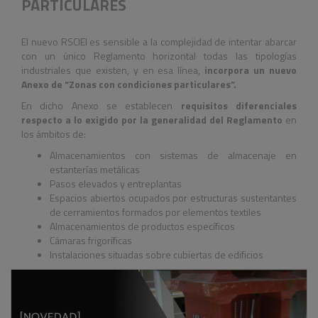
PARTICULARES
El nuevo RSCIEI es sensible a la complejidad de intentar abarcar
con un único Reglamento horizontal todas las tipologías
industriales que existen, y en esa línea,
incorpora un nuevo
Anexo de “Zonas con condiciones particulares”.
En dicho Anexo se establecen
requisitos diferenciales
respecto a lo exigido por la generalidad del Reglamento
en
los ámbitos de:
Almacenamientos con sistemas de almacenaje en
estanterías metálicas
Pasos elevados y entreplantas
Espacios abiertos ocupados por estructuras sustentantes
de cerramientos formados por elementos textiles
Almacenamientos de productos específicos
Cámaras frigoríficas
Instalaciones situadas sobre cubiertas de edificios