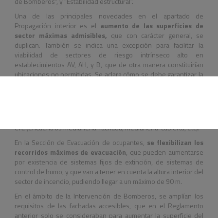
de Bomberos”, y “Estabilidad estructural”.
Una de las principales novedades en el apartado de
Propagación interior es el
aumento de las superficies de
sector máximas admisibles,
que con carácter general, se
duplican. También se indica una excepción para facilitar la
viabilidad de sectores de riesgo intrínseco alto en
establecimientos A
V
, A
H
, y B, que de otra manera constituirían
ubicaciones no permitidas. Se aclara cómo se debe garantizar la
separación entre áreas de incendio y otras zonas del mismo
establecimiento.
En el ámbito de la Propagación exterior, se detallan los requisitos
exigibles, recurriendo a información que ya se aportaba en el
CTE (encuentros medianería-fachada, medianería-cubierta, etc).
En la Sección de Evacuación de ocupantes,
se flexibilizan los
recorridos máximos de evacuación
, que pueden aumentarse
por existencia de sistemas fijos de extinción, de sistemas de
control de humo, y que van a tener en cuenta la altura interior del
sector de incendio, pudiendo llegar a un máximo de 90 m.
En el ámbito de la Intervención de Bomberos, se amplían los
requisitos de las fachadas accesibles, que en el Reglamento
anterior solo se consideraban para aumentar la superficie del