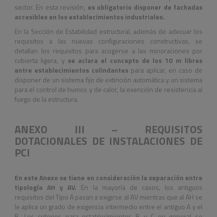
sector. En esta revisión,
es obligatorio disponer de fachadas
accesibles en los establecimientos industriales.
En la Sección de Estabilidad estructural, además de adecuar los
requisitos a las nuevas configuraciones constructivas, se
detallan los requisitos para acogerse a las minoraciones por
cubierta ligera, y
se aclara el concepto de los 10 m libres
entre establecimientos colindantes
para aplicar, en caso de
disponer de un sistema fijo de extinción automática y un sistema
para el control de humos y de calor, la exención de resistencia al
fuego de la estructura.
ANEXO III – REQUISITOS
DOTACIONALES DE INSTALACIONES DE
PCI
En este Anexo se tiene en consideración la separación entre
tipología A
H
y A
V
.
En la mayoría de casos, los antiguos
requisitos del Tipo A pasan a exigirse al A
V
mientras que al A
H
se
le aplica un grado de exigencia intermedio entre el antiguo A y el
B. Los criterios para establecimientos B y C en general se