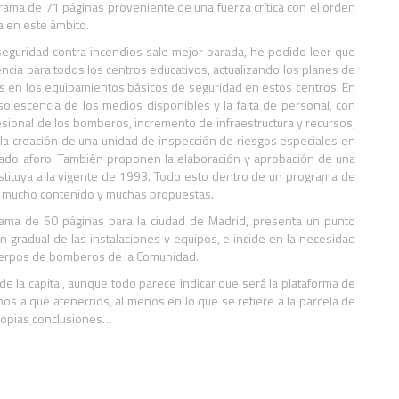
ma de 71 páginas proveniente de una fuerza crítica con el orden
a en este ámbito.
seguridad contra incendios sale mejor parada, he podido leer que
cia para todos los centros educativos, actualizando los planes de
ias en los equipamientos básicos de seguridad en estos centros. En
olescencia de los medios disponibles y la falta de personal, con
esional de los bomberos, incremento de infraestructura y recursos,
la creación de una unidad de inspección de riesgos especiales en
evado aforo. También proponen la elaboración y aprobación de una
ituya a la vigente de 1993. Todo esto dentro de un programa de
a mucho contenido y muchas propuestas.
rama de 60 páginas para la ciudad de Madrid, presenta un punto
n gradual de las instalaciones y equipos, e incide en la necesidad
cuerpos de bomberos de la Comunidad.
la capital, aunque todo parece indicar que será la plataforma de
s a qué atenernos, al menos en lo que se refiere a la parcela de
ropias conclusiones…