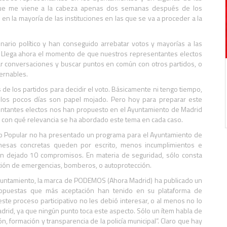
ue me viene a la cabeza apenas dos semanas después de los
en la mayoría de las instituciones en las que se va a proceder a la
ario político y han conseguido arrebatar votos y mayorías a las
. Llega ahora el momento de que nuestros representantes electos
ar conversaciones y buscar puntos en común con otros partidos, o
bernables.
 de los partidos para decidir el voto. Básicamente ni tengo tiempo,
los pocos días son papel mojado. Pero hoy para preparar este
sentantes electos nos han propuesto en el Ayuntamiento de Madrid
y con qué relevancia se ha abordado este tema en cada caso.
o Popular no ha presentado un programa para el Ayuntamiento de
omesas concretas queden por escrito, menos incumplimientos e
an dejado 10 compromisos. En materia de seguridad, sólo consta
stión de emergencias, bomberos, o autoprotección.
 Ayuntamiento, la marca de PODEMOS (Ahora Madrid) ha publicado un
opuestas que más aceptación han tenido en su plataforma de
ste proceso participativo no les debió interesar, o al menos no lo
adrid, ya que ningún punto toca este aspecto. Sólo un ítem habla de
n, formación y transparencia de la policía municipal”. Claro que hay