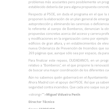
problemas más acuciantes pero posiblemente un progra
establecido debería dar para alguna propuesta concret
Respecto al PSOE, sin duda el programa en el que la 
proponen la elaboración de un plan general de emergen
autoprotección y eliminando las carencias o deficienc
lo referente al cuerpo de Bomberos, denuncian la obs
propuestas concretas acerca del acceso y carrera prof
y modificaciones en la organización como por ejemplo 
edificios de gran altura, y en establecimientos de el
nueva Ordenanza de Prevención de Incendios que sust
269 páginas que, aunque sólo sea por espacio, da par
Para finalizar este repaso, CIUDADANOS, en un prog
relativo a “Bomberos”, en el que propone la renovació
de buscar una mayor coordinación de los diferentes 
Aún no sabemos quién gobernará en el Ayuntamiento de 
Ahora Madrid con el apoyo del PSOE. Así que ya sabemo
seguridad contra incendios. Que cada uno saque sus p
<strong="">
Miguel Vidueira Penín
Director Técnico
Grupo CEPREVEN