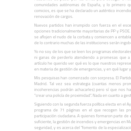
comunidades autónomas de España, y lo primero q
comicios, es que se ha declarado un auténtico incendio 
renovación de cargos.
Nuevos partidos han irrumpido con fuerza en el escen
opciones tradicionalmente mayoritarias de PP y PSOE
se aflojen el nudo de la corbata y comiencen a entabl
de lo contrario muchas de las instituciones serán ingo
Yo no soy de los que se leen los programas electorales
ni ganas de perderlo atendiendo a promesas que a 
artículo he querido ver qué es lo que nuestros repre
en materia de gestión de emergencias, y en qué lugar 
Mis pesquisas han comenzado con sorpresa. El Partid
Madrid. Tal vez sea estrategia (cuantas menos pr
incoherencias podrán achacarles) pero sí que nos h
“crear una policía de proximidad”. Nada en cuanto a ge
Siguiendo con la segunda fuerza política electa en el
programa de 71 páginas en el que recogen las pr
participación ciudadana. A quienes formaron parte de e
suficiente, la gestión de incendios y emergencias en M
seguridad, y es acerca del “fomento de la especializació