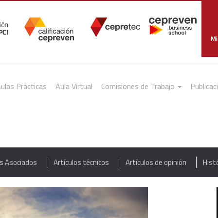
Mi
ulas Prácticas
Aula Virtual
Comisiones de Trabajo
Publicac
as Asociados
Artículos técnicos
Artículos de opinión
Hist