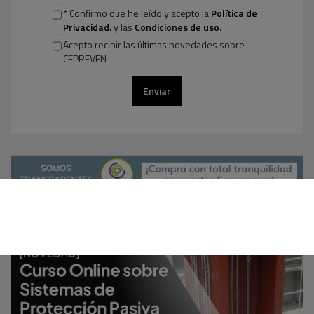
* Confirmo que he leído y acepto la
Política de
Privacidad.
y las
Condiciones de uso
.
Acepto recibir las últimas novedades sobre
CEPREVEN