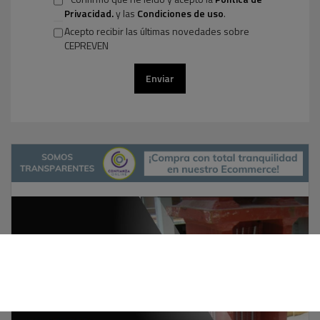
Privacidad.
y las
Condiciones de uso
.
Acepto recibir las últimas novedades sobre
CEPREVEN