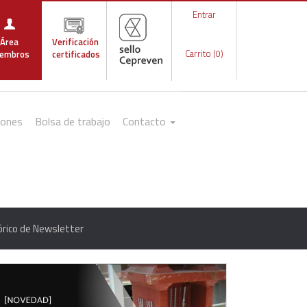
Entrar
Área
Verificación
Carrito (0)
embros
certificados
iones
Bolsa de trabajo
Contacto
órico de Newsletter