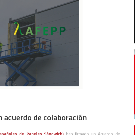
 acuerdo de colaboración
Españoles de Paneles Sándwich)
han firmado un Acuerdo de