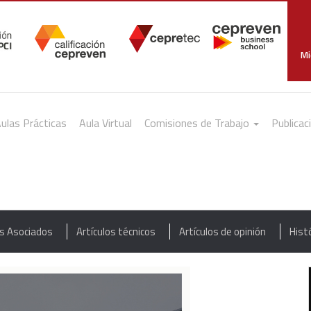
Mi
ulas Prácticas
Aula Virtual
Comisiones de Trabajo
Publicac
as Asociados
Artículos técnicos
Artículos de opinión
Hist