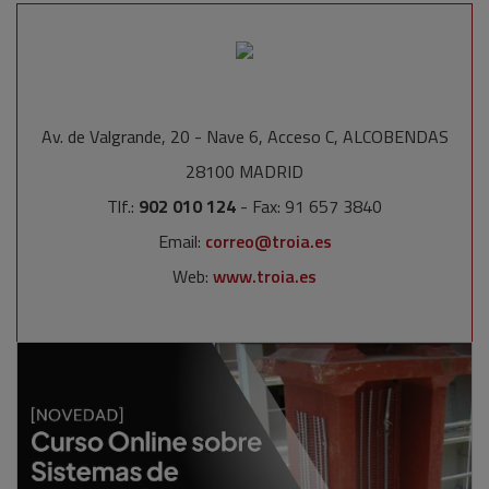
Av. de Valgrande, 20 - Nave 6, Acceso C, ALCOBENDAS
28100 MADRID
Tlf.:
902 010 124
- Fax: 91 657 3840
Email:
correo@troia.es
Web:
www.troia.es