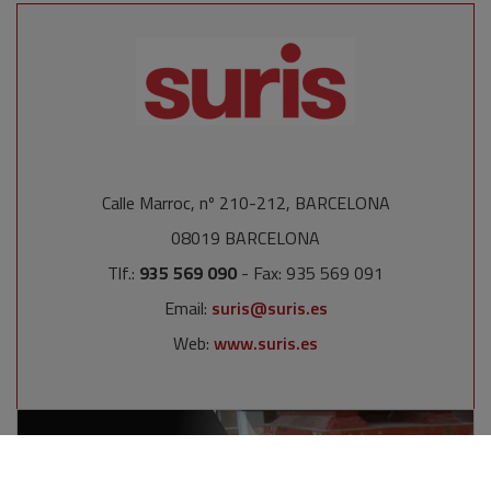
Calle Marroc, nº 210-212, BARCELONA
08019 BARCELONA
Tlf.:
935 569 090
- Fax: 935 569 091
Email:
suris@suris.es
Web:
www.suris.es