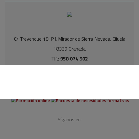
C/ Trevenque 18, P.I. Mirador de Sierra Nevada, Cijuela
18339 Granada
Tlf.:
958 074 902
Email:
administracion@proitecsl.com
Web:
www.proitecsl.com
Síganos en: