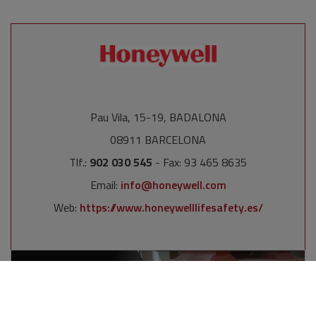
Pau Vila, 15-19, BADALONA
08911 BARCELONA
Tlf.:
902 030 545
- Fax: 93 465 8635
Email:
info@honeywell.com
Web:
https://www.honeywelllifesafety.es/