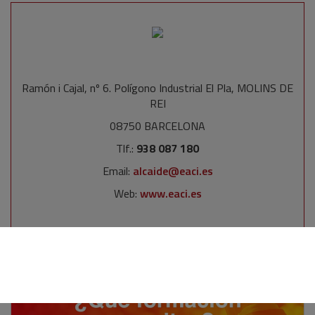
Ramón i Cajal, nº 6. Polígono Industrial El Pla, MOLINS DE
REI
08750 BARCELONA
Tlf.:
938 087 180
Email:
alcaide@eaci.es
Web:
www.eaci.es