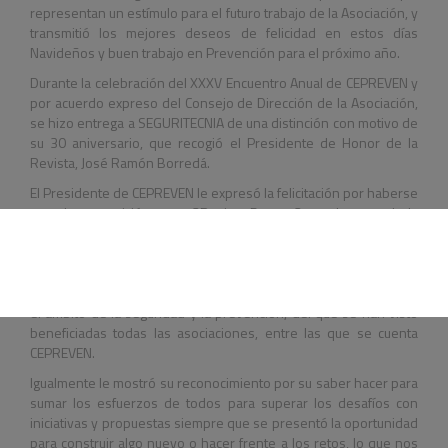
representan un estímulo para el futuro trabajo de la Asociación, y
transmitió los mejores deseos de felicidad en estos días
Navideños y buen trabajo en Prevención para el próximo año.
Durante la celebración del XXXV Encuentro Anual de CEPREVEN y
por acuerdo expreso del Consejo de Dirección de la Asociación,
se hizo entrega a SEGURITECNIA de una distinción con motivo de
su 30 aniversario, que recogió el Presidente de Honor de la
Revista, José Ramón Borredá.
El Presidente de CEPREVEN le expresó la felicitación por haberse
ganado su posición como ?Revista Decana? en el sector de la
seguridad, al que tantos dedicamos nuestra actividad y en el que
se ha convertido en una referencia de primer orden, así como el
reconocimiento y agradecimiento por su contribución a la
consolidación del asociacionismo empresarial y profesional en
el ámbito de la seguridad y la prevención, del que se han visto
beneficiadas todas las asociaciones, entre las que se cuenta
CEPREVEN.
Igualmente le mostró su reconocimiento por su saber hacer para
sumar los esfuerzos de todos para superar los desafíos con
iniciativas y propuestas siempre que se presentó la oportunidad
para construir algo nuevo o hacer frente a los retos, lo que nos