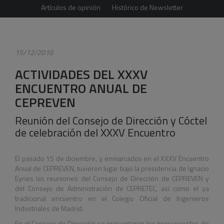
Artículos de opinión
Histórico de Newsletter
15/12/2010
ACTIVIDADES DEL XXXV
ENCUENTRO ANUAL DE
CEPREVEN
Reunión del Consejo de Dirección y Cóctel
de celebración del XXXV Encuentro
El pasado 15 de diciembre, y enmarcados en el XXXV Encuentro
Anual de CEPREVEN, tuvieron lugar bajo la presidencia de Ignacio
Eyries las reuniones del Consejo de Dirección de CEPREVEN y
del Consejo de Administración de CEPRETEC, así como el ya
tradicional encuentro en el Colegio Oficial de Ingenieros
Industriales de Madrid.
En el Consejo de Dirección se presentaron los presupuestos de