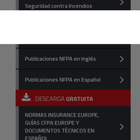
Seguridad contra Incendios
Libros, Guías, Códigos y
Estándares NFPA/Cepreven en
español editados por Cepreven
Publicaciones NFPA en Inglés
Publicaciones NFPA en Español
DESCARGA
GRATUITA
NORMAS INSURANCE EUROPE,
GUÍAS CFPA EUROPE Y
DOCUMENTOS TÉCNICOS EN
ESPAÑOL