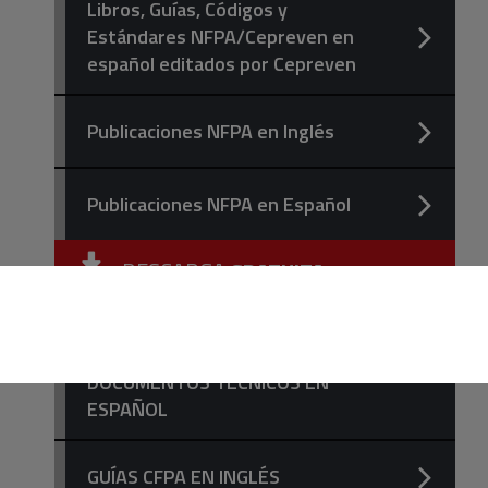
Libros, Guías, Códigos y
Estándares NFPA/Cepreven en
español editados por Cepreven
Publicaciones NFPA en Inglés
Publicaciones NFPA en Español
DESCARGA
GRATUITA
NORMAS INSURANCE EUROPE,
GUÍAS CFPA EUROPE Y
DOCUMENTOS TÉCNICOS EN
ESPAÑOL
GUÍAS CFPA EN INGLÉS