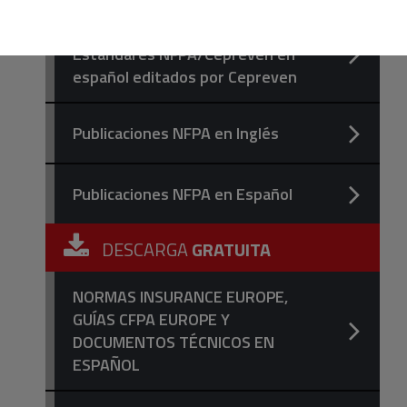
Libros, Guías, Códigos y
Estándares NFPA/Cepreven en
español editados por Cepreven
Publicaciones NFPA en Inglés
Publicaciones NFPA en Español
DESCARGA
GRATUITA
NORMAS INSURANCE EUROPE,
GUÍAS CFPA EUROPE Y
DOCUMENTOS TÉCNICOS EN
ESPAÑOL