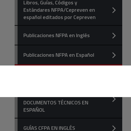
Libros, Guías, Códigos y
Estándares NFPA/Cepreven en
español editados por Cepreven
Publicaciones NFPA en Inglés
Publicaciones NFPA en Español
DESCARGA
GRATUITA
NORMAS INSURANCE EUROPE,
GUÍAS CFPA EUROPE Y
DOCUMENTOS TÉCNICOS EN
ESPAÑOL
GUÍAS CFPA EN INGLÉS