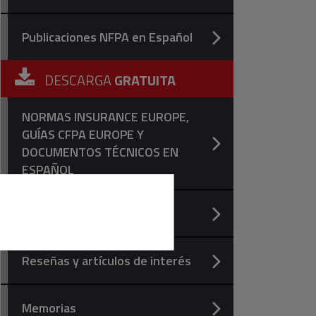
Publicaciones NFPA en Español
DESCARGA
GRATUITA
NORMAS INSURANCE EUROPE,
GUÍAS CFPA EUROPE Y
DOCUMENTOS TÉCNICOS EN
ESPAÑOL
GUÍAS CFPA EN INGLÉS
Reseñas y artículos de interés
Memorias