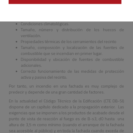
Concentración de los comburentes y combustibles.
La superficie específica expuesta al ataque del fuego.
Condiciones del entorno y geometría del escenario.
Condiciones climatológicas.
Tamaño, número y distribución de los huecos de
ventilación.
Propiedades térmicas de los cerramientos del recinto
Tamaño, composición y localización de las fuentes de
combustible que se incendian en primer lugar.
Disponibilidad y ubicación de fuentes de combustible
adicionales.
Correcto funcionamiento de las medidas de protección
activa y pasiva del recinto.
Por tanto, un incendio en una fachada es muy complejo de
predecir y depende de una gran cantidad de factores.
En la actualidad el Código Técnico de la Edificación (CTE DB-SI)
dispone de un capítulo dedicado a la propagación exterior. Las
exigencias que se imponen a los productos de acabado desde el
punto de vista de reacción al fuego es de B-s3, d0 hasta una
altura de 3,5 m como mínimo (cuando el arranque de la fachada
sea accesible al público) y en toda la fachada cuando exceda de