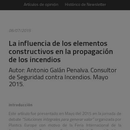
Artículos de opinión
Histórico de Newsletter
06/07/2015
La influencia de los elementos
constructivos en la propagación
de los incendios
Autor: Antonio Galán Penalva. Consultor
de Seguridad contra Incendios. Mayo
2015.
Introducción
Este artículo fue presentado en Mayo del 2015 en la jornada de
debate
“Soluciones integrales para generar valor”
organizada por
Plastics Europe con motivo de la Feria Internacional de la