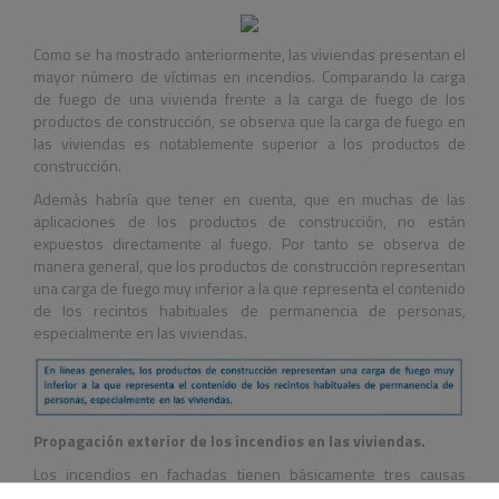
Como se ha mostrado anteriormente, las viviendas presentan el
mayor número de víctimas en incendios. Comparando la carga
de fuego de una vivienda frente a la carga de fuego de los
productos de construcción, se observa que la carga de fuego en
las viviendas es notablemente superior a los productos de
construcción.
Además habría que tener en cuenta, que en muchas de las
aplicaciones de los productos de construcción, no están
expuestos directamente al fuego. Por tanto se observa de
manera general, que los productos de construcción representan
una carga de fuego muy inferior a la que representa el contenido
de los recintos habituales de permanencia de personas,
especialmente en las viviendas.
Propagación exterior de los incendios en las viviendas.
Los incendios en fachadas tienen básicamente tres causas
(Figura 9):