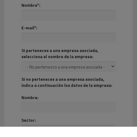
Nombre*:
E-mail*:
Si perteneces a una empresa asociada,
selecciona el nombre de la empresa:
Si no perteneces a una empresa asociada,
indica a continuación los datos de la empresa:
Nombre:
Sector: