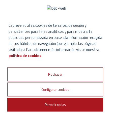
* Confirmo que he leído y acepto la
Política de
Privacidad.
y las
Condiciones de uso
.
Acepto recibir las últimas novedades sobre
CEPREVEN
Cepreven utiliza cookies de terceros, de sesión y
persistentes para fines analíticos y para mostrarte
publicidad personalizada en base a la información recogida
de tus hábitos de navegación (por ejemplo, las páginas
visitadas). Para obtener más información visite nuestra
política de cookies
Rechazar
Configurar cookies
Permitir todas